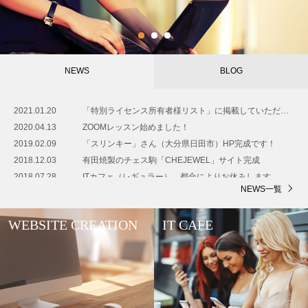
1
2
3
PRIVACY POLICY
NEWS
BLOG
2021.01.20
「特別ライセンス所有者様リスト」に掲載していただきました！
2020.04.13
ZOOMレッスン始めました！
2019.02.09
「スリンキー」さん（大分県日田市）HP完成です！
2018.12.03
有田焼製のチェス駒「CHEJEWEL」サイト完成
2018.07.28
ITカフェ（レギュラー）、都合によりお休みします
NEWS一覧
WEBSITE CREATION
IT CAFE