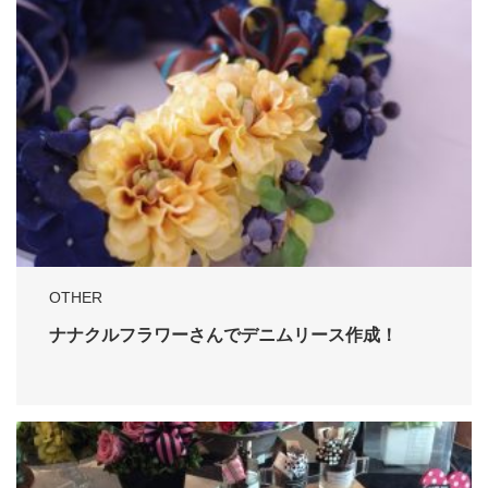
OTHER
ナナクルフラワーさんでデニムリース作成！